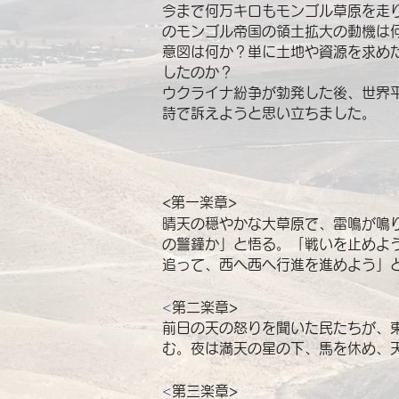
今まで何万キロもモンゴル草原を走
のモンゴル帝国の領土拡大の動機は
意図は何か？単に土地や資源を求め
したのか？
ウクライナ紛争が勃発した後、世界
詩で訴えようと思い立ちました。
<第一楽章>
晴天の穏やかな大草原で、雷鳴が鳴
の警鐘か」と悟る。「戦いを止めよ
追って、西へ西へ行進を進めよう」
<
第二楽章>
前日の天の怒りを聞いた民たちが、
む。夜は満天の星の下、馬を休め、
<
第三楽章>