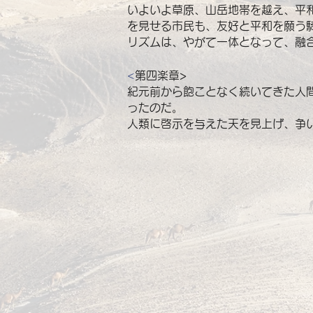
いよいよ草原、山岳地帯を越え、平
を見せる市民も、友好と平和を願う
リズムは、やがて一体となって、融
<
第四楽章>
紀元前から飽ことなく続いてきた人
ったのだ。
人類に啓示を与えた天を見上げ、争