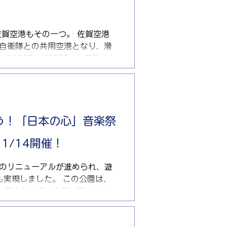
賀空港もその一つ。 佐賀空港
回自衛隊との共用空港となり、滑
1900mが3500mまで延伸さ
港というだけでなく、24時間オ
は、国際物流における役割。成田
水産、食料関係の貨物の輸入
施設がひしめき、限界に近いよ
部 関西 伊丹も日本全体の国際
う！「日本の心」音楽祭
は、24時間空港たる北九州空港
k 11/14開催！
アジア大陸に
以下の国策プロジェクトを強く
園のリニューアルが進められ、遊
性大。 ①滑走路延伸
も実現しました。 この公園は、
際空港化 ②全国の国際空港貨物を受
と日吉神社境内の森に囲まれた
ンボルに相応しいこの公園が、
文化の発信の拠点になることを