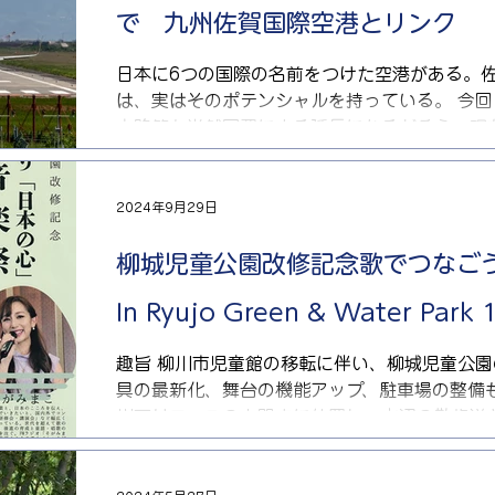
で 九州佐賀国際空港とリンク
日本に6つの国際の名前をつけた空港がある。佐
は、実はそのポテンシャルを持っている。 今
走路等も当然国費による延長になるだろう。現在の
れれば、ヨーロッパまで飛べるだろう。国際空
ープンのハブ空港たりうる。 特に重視すべき
国際空港は、「成田漁港」とも言われるぐらい
2024年9月29日
港。見ての通り、空港周辺は、倉庫等物流関係
うに見える。 「国際空港」を名乗る羽田 中
柳城児童公園改修記念歌でつなご
物流の玄関を担う条件はない。 可能性があるの
In Ryujo Green & Water Par
と佐賀空港。」銘記すべきは、大津波、特に南海トラフ 佐賀は、
最も近い空港でもあり、オスプレイ駐留を機に
趣旨 柳川市児童館の移転に伴い、柳城児童公
要請すれば、国(国土交通省)は受け入れる可能
具の最新化、舞台の機能アップ、駐車場の整備
(1900→3500m) 欧米直行が可能な真の国
川下りコースの中間点に位置し、水辺の散歩道
け入れ、仕分け、配
緑溢れる親水公園でもあります。水郷柳川のシ
近隣住民の憩の場のみならず広く郷土の連携や