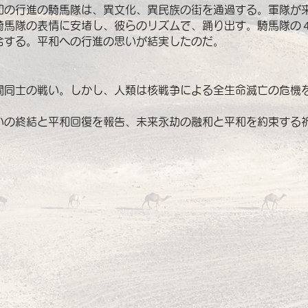
和の行進の騎馬隊は、異文化、異民族の街を通過する。軍隊が
騎馬隊の表情に安堵し、彼らのリズムで、踊り出す。騎馬隊の
合する。平和への行進の思いが結実したのだ。
間同士の戦い。しかし、人類は核戦争による全生命滅亡の危機
いの終結と平和回復を報告、未来永劫の融和と平和を約束する