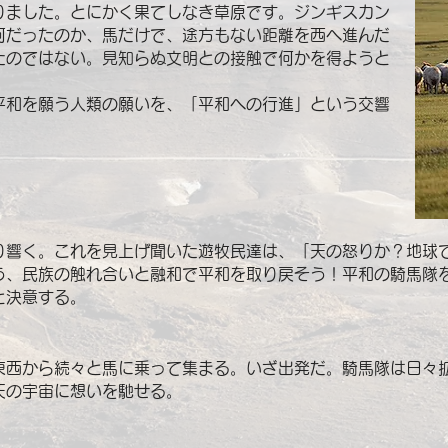
りました。とにかく果てしなき草原です。ジンギスカン
何だったのか、馬だけで、途方もない距離を西へ進んだ
たのではない。見知らぬ文明との接触で何かを得ようと
平和を願う人類の願いを、「平和への行進」という交響
り響く。これを見上げ聞いた遊牧民達は、「天の怒りか？地球
う、民族の触れ合いと融和で平和を取り戻そう！平和の騎馬隊
と決意する。
東西から続々と馬に乗って集まる。いざ出発だ。騎馬隊は日々
天の宇宙に想いを馳せる。