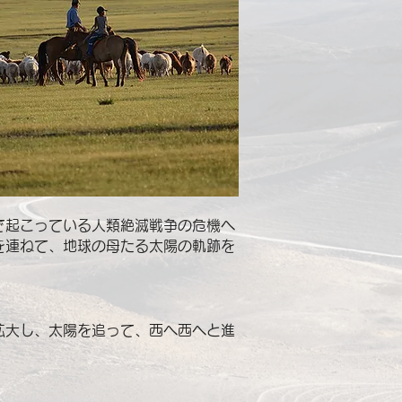
で起こっている
人類絶滅戦争の危機へ
を連ねて、地球の母たる太陽の軌跡を
拡大し、太陽を追って、西へ西へと進