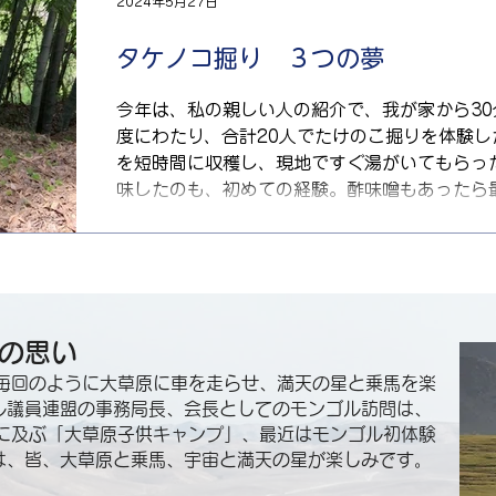
期待してやみません。 このような思いを込め
2024年5月27日
としました。童謡歌手曽我みまこさんほか、情
の普及、地域振興に活動されてきた多くの皆さ
タケノコ掘り ３つの夢
子様、お孫さんをお誘いの上、多くの皆様の参
時 2024年11月4日(月曜日 振替休日) 13:30
今年は、私の親しい人の紹介で、我が家から30
柳城児童公園(日吉神社横 柳川市坂本町7-2)
度にわたり、合計20人でたけのこ掘りを体験し
は、残念ながら中止いたします。) 主 催 歌
を短時間に収穫し、現地ですぐ湯がいてもらっ
実行委員会 連絡先 080-3427-3054(曽我
味したのも、初めての経験。酢味噌もあったら最
度ほどたけのこ掘りを体験しましたが、その動
いものだという「食いじ」。でも今回は別の思い
竹林を助けたい。 ❷ タケノコ掘りを、将来「
❸ 中山間や里山地域の「観光産業」にしたい。
と終わった後の思いつき実験イベントだったが
の思い
10班繰り出し、「千本竹の子」を目指したいと
出しての潮干狩り(4〜5月)は、スマホ漬けの
、毎回のように大草原に車を走らせ、満天の星と乗馬を楽
忘れえない体験といつも思う。しかし、最近ア
ル議員連盟の事務局長、会長としてのモンゴル訪問は、
かできない。一方、竹は、筑後の山を席巻。竹
回に及ぶ「大草原子供キャンプ」、最近はモンゴル初体験
ているように見える。.
は、皆、大草原と乗馬、宇宙と満天の星が楽しみです。