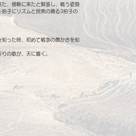
来た、侵略に来たと緊張し、戦う姿勢
４拍子にリズムと民衆の踊る3拍子の
を知った時、初めて戦争の愚かさを知
祈りの歌が、天に響く。