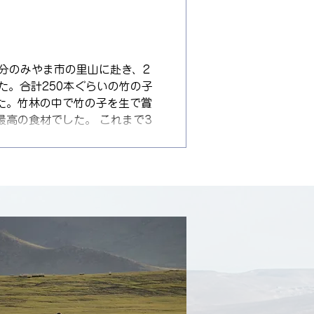
て、標記の音楽祭を開催すること
感豊かな子供たちの育成や童謡
んの協力の賜物です。 ぜひ、お
加をお待ちしております。 日
～16:00(開場13:00) 場 所
分のみやま市の里山に赴き、2
 入場料 無料 (荒天の場合
た。合計250本ぐらいの竹の子
でつなごう！「日本の心」音楽祭
た。竹林の中で竹の子を生で賞
)...
高の食材でした。 これまで3
機は、勿論旬の竹の子を食べた
もありました。 ❶ 荒れ放題の
子供達の体験教育」にしたい。
 今年は、タケノコ掘りの終わり
、来年は、用意周到に企画し、
思ってます。 有明海に船で繰り
今の子供たちには驚異的な一生の
サリ貝は少ないし、大潮の時し
の子を採ってくれと悲鳴をあげ